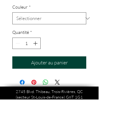
Couleur
*
Quantité
*
Ajouter au panier
2745 Blvd. Thibeau, Trois-Rivières, QC
(secteur St-Louis-de-France) G8T 1G1