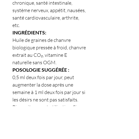
chronique, santé intestinale,
système nerveux, appétit, nausées,
santé cardiovasculaire, arthrite,
etc.
INGRÉDIENTS:
Huile de graines de chanvre
biologique pressée à froid, chanvre
extrait au CO₂, vitamine E
naturelle sans OGM.
POSOLOGIE SUGGÉRÉE :
0,5 ml deux fois par jour, peut
augmenter la dose après une
semaine à 1 ml deux fois par jour si
les désirs ne sont pas satisfaits.
Bien agiter avant utilisation. Si
votre animal prend des
médicaments, veuillez consulter un
vétérinaire avant utilisation.