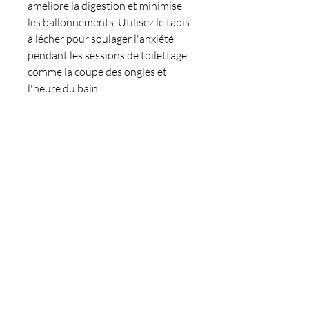
améliore la digestion et minimise
les ballonnements. Utilisez le tapis
à lécher pour soulager l'anxiété
pendant les sessions de toilettage,
comme la coupe des ongles et
l'heure du bain.
2745 Blvd. Thibeau, Trois-Rivières, QC
(secteur St-Louis-de-France) G8T 1G1